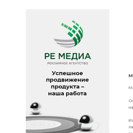
М
М
Ос
на
Ис
ла