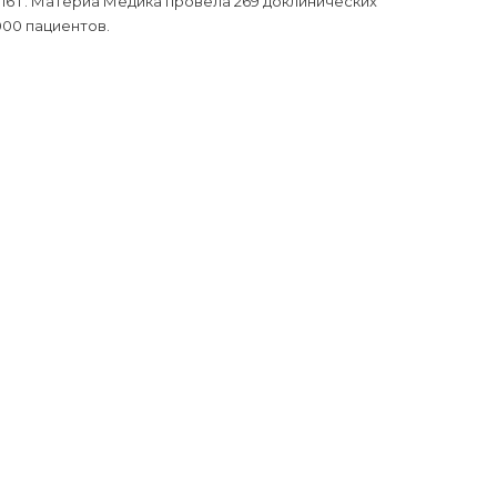
16 г. Материа Медика провела 269 доклинических
000 пациентов.