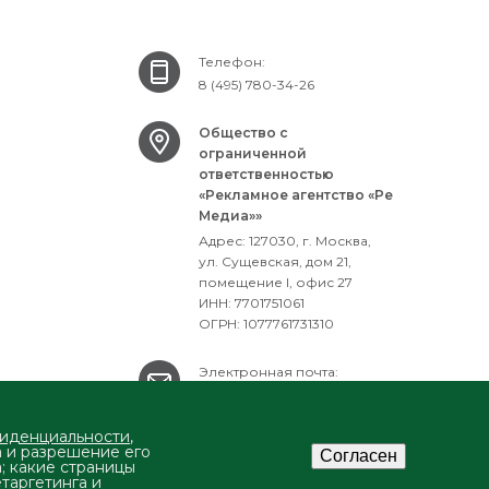
Телефон:
8 (495) 780-34-26
Общество с
ограниченной
ответственностью
«Рекламное агентство «Ре
Медиа»»
Адрес: 127030, г. Москва,
ул. Сущевская, дом 21,
помещение I, офис 27
ИНН: 7701751061
ОГРН: 1077761731310
Электронная почта:
mailbox@ra-remedia.ru
фиденциальности
,
а и разрешение его
Согласен
а; какие страницы
етаргетинга и