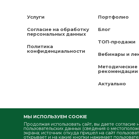
Услуги
Портфолио
Согласие на обработку
Блог
персональных данных
ТОП-продажи
Политика
конфиденциальности
Вебинары и ле
Методические
рекомендации
Актуально
МЫ ИСПОЛЬЗУЕМ COOKIE
Продолжая использовать сайт, вы даете согласие 
пользовательских данных (сведения о местоположе
экрана; источник откуда пришел на сайт пользоват
Успешное продвижение продук
открывает и на какие кнопки нажимает пользовател