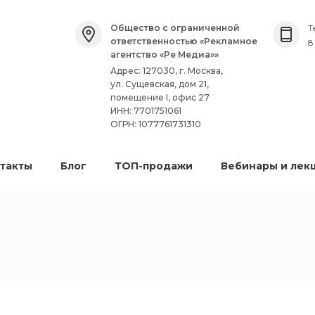
Общество с ограниченной
Т
ответственностью «Рекламное
8
агентство «Ре Медиа»»
Адрес: 127030, г. Москва,
ул. Сущевская, дом 21,
помещение I, офис 27
ИНН: 7701751061
ОГРН: 1077761731310
такты
Блог
ТОП-продажи
Вебинары и лек