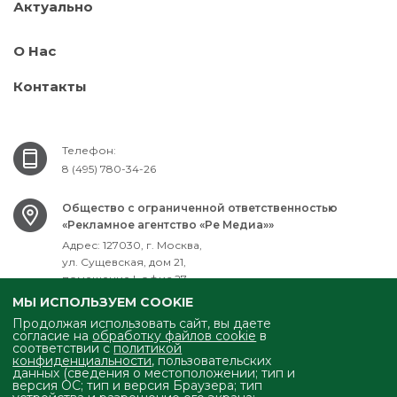
Актуально
О Нас
Контакты
Телефон:
8 (495) 780-34-26
Общество с ограниченной ответственностью
«Рекламное агентство «Ре Медиа»»
Адрес: 127030, г. Москва,
ул. Сущевская, дом 21,
помещение I, офис 27
ИНН: 7701751061
МЫ ИСПОЛЬЗУЕМ COOKIE
ОГРН: 1077761731310
Продолжая использовать сайт, вы даете
согласие на
обработку файлов cookie
в
соответствии с
политикой
Электронная почта:
mailbox@ra-remedia.ru
конфиденциальности
, пользовательских
данных (сведения о местоположении; тип и
версия ОС; тип и версия Браузера; тип